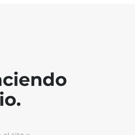
aciendo
io.
el sito y